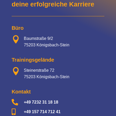
deine erfolgreiche Karriere
Büro

Baumstraße 9/2
75203 Königsbach-Stein
Trainingsgelände

Steinerstraße 72
75203 Königsbach-Stein
Kontakt

+49 7232 31 18 18

+49 157 714 712 41