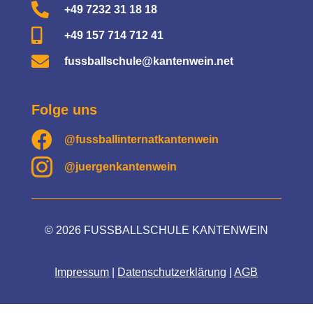

+49 7232 31 18 18

+49 157 714 712 41

fussballschule@kantenwein.net
Folge uns

@fussballinternatkantenwein

@juergenkantenwein
© 2026 FUSSBALLSCHULE KANTENWEIN
Impressum
|
Datenschutzerklärung
|
AGB