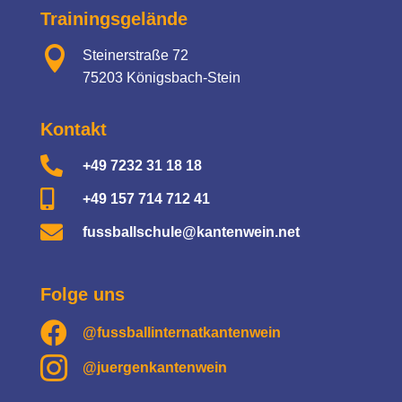
Trainingsgelände

Steinerstraße 72
75203 Königsbach-Stein
Kontakt

+49 7232 31 18 18

+49 157 714 712 41

fussballschule@kantenwein.net
Folge uns

@fussballinternatkantenwein

@juergenkantenwein