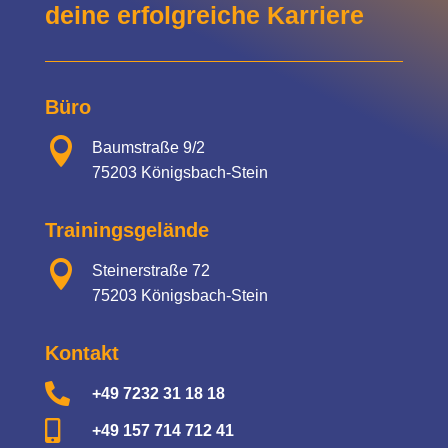
deine erfolgreiche Karriere
Büro

Baumstraße 9/2
75203 Königsbach-Stein
Trainingsgelände

Steinerstraße 72
75203 Königsbach-Stein
Kontakt

+49 7232 31 18 18

+49 157 714 712 41